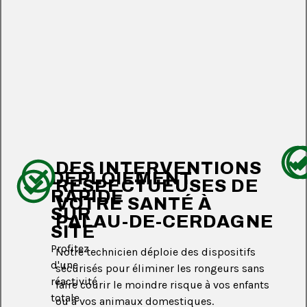
DES INTERVENTIONS
DÉPLOIEMENT
RESPECTUEUSES DE
RAPIDE
VOTRE SANTÉ À
SUR
PALAU-DE-CERDAGNE
SITE
Profitez
Notre technicien déploie des dispositifs
d'une
sécurisés pour éliminer les rongeurs sans
réactivité
faire courir le moindre risque à vos enfants
totale
ou à vos animaux domestiques.