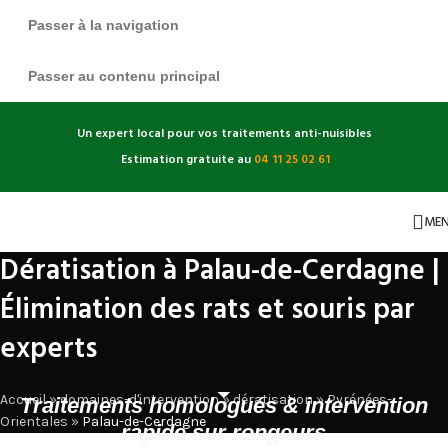
Passer à la navigation
Passer au contenu principal
Un expert local pour vos traitements anti-nuisibles
Estimation gratuite au
04 11 25 02 61
ME
Dératisation à Palau-de-Cerdagne |
Élimination des rats et souris par
experts
Accueil
»
domaines-d'intervention
»
dératisation
»
Pyrénées-
Traitements homologués & intervention
Orientales
»
Palau-de-Cerdagne
rapide sur rongeurs