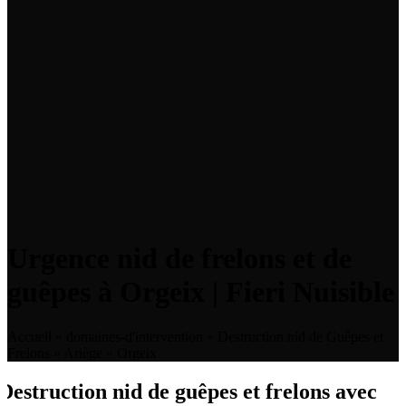
Urgence nid de frelons et de
guêpes à Orgeix | Fieri Nuisible
Accueil
»
domaines-d'intervention
»
Destruction nid de Guêpes et
Frelons
»
Ariège
»
Orgeix
Destruction nid de guêpes et frelons avec