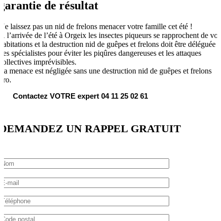
garantie de résultat
Ne laissez pas un nid de frelons menacer votre famille cet été !
À l’arrivée de l’été à Orgeix les insectes piqueurs se rapprochent de vos
habitations et la destruction nid de guêpes et frelons doit être déléguée à
des spécialistes pour éviter les piqûres dangereuses et les attaques
collectives imprévisibles.
La menace est négligée sans une destruction nid de guêpes et frelons
pro.
Contactez VOTRE expert 04 11 25 02 61
DEMANDEZ UN RAPPEL GRATUIT