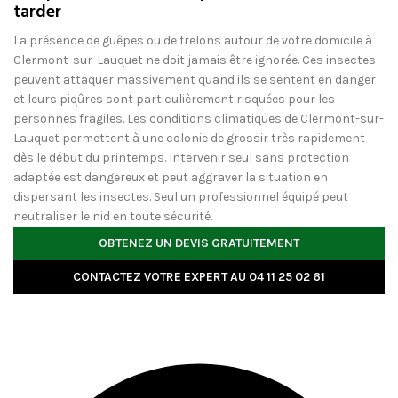
tarder
La présence de guêpes ou de frelons autour de votre domicile à
Clermont-sur-Lauquet ne doit jamais être ignorée. Ces insectes
peuvent attaquer massivement quand ils se sentent en danger
et leurs piqûres sont particulièrement risquées pour les
personnes fragiles. Les conditions climatiques de Clermont-sur-
Lauquet permettent à une colonie de grossir très rapidement
dès le début du printemps. Intervenir seul sans protection
adaptée est dangereux et peut aggraver la situation en
dispersant les insectes. Seul un professionnel équipé peut
neutraliser le nid en toute sécurité.
OBTENEZ UN DEVIS GRATUITEMENT
CONTACTEZ VOTRE EXPERT AU 04 11 25 02 61