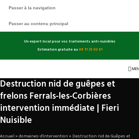
Passer à la navigation
Passer au contenu principal
Un expert local pour vos traitements anti-nuisibles
Estimation gratuite au
04 11 25 02 61
ME
Destruction nid de guêpes et
frelons Ferrals-les-Corbières
intervention immédiate | Fieri
Nuisible
Accueil
»
domaines-d'intervention
»
Destruction nid de Guêpes et