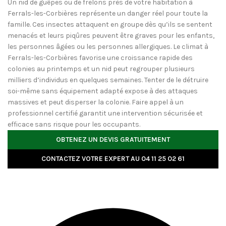
Un nid de guêpes ou de frelons près de votre habitation à
Ferrals-les-Corbières représente un danger réel pour toute la
famille. Ces insectes attaquent en groupe dès qu’ils se sentent
menacés et leurs piqûres peuvent être graves pour les enfants,
les personnes âgées ou les personnes allergiques. Le climat à
Ferrals-les-Corbières favorise une croissance rapide des
colonies au printemps et un nid peut regrouper plusieurs
milliers d’individus en quelques semaines. Tenter de le détruire
soi-même sans équipement adapté expose à des attaques
massives et peut disperser la colonie. Faire appel à un
professionnel certifié garantit une intervention sécurisée et
efficace sans risque pour les occupants.
OBTENEZ UN DEVIS GRATUITEMENT
CONTACTEZ VOTRE EXPERT AU 04 11 25 02 61