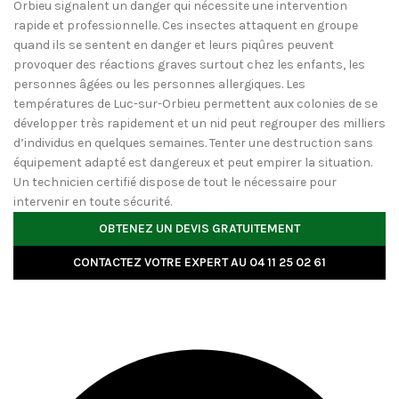
Orbieu signalent un danger qui nécessite une intervention
rapide et professionnelle. Ces insectes attaquent en groupe
quand ils se sentent en danger et leurs piqûres peuvent
provoquer des réactions graves surtout chez les enfants, les
personnes âgées ou les personnes allergiques. Les
températures de Luc-sur-Orbieu permettent aux colonies de se
développer très rapidement et un nid peut regrouper des milliers
d’individus en quelques semaines. Tenter une destruction sans
équipement adapté est dangereux et peut empirer la situation.
Un technicien certifié dispose de tout le nécessaire pour
intervenir en toute sécurité.
OBTENEZ UN DEVIS GRATUITEMENT
CONTACTEZ VOTRE EXPERT AU 04 11 25 02 61