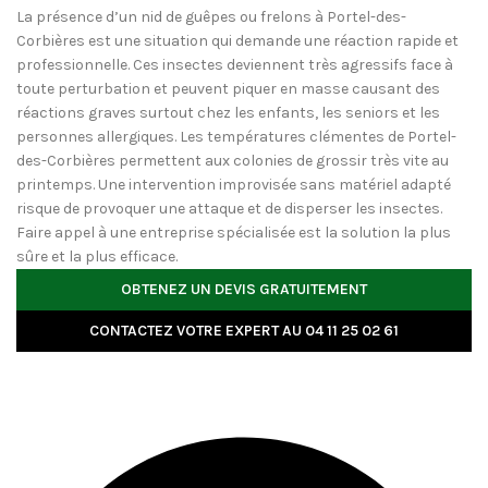
La présence d’un nid de guêpes ou frelons à Portel-des-
Corbières est une situation qui demande une réaction rapide et
professionnelle. Ces insectes deviennent très agressifs face à
toute perturbation et peuvent piquer en masse causant des
réactions graves surtout chez les enfants, les seniors et les
personnes allergiques. Les températures clémentes de Portel-
des-Corbières permettent aux colonies de grossir très vite au
printemps. Une intervention improvisée sans matériel adapté
risque de provoquer une attaque et de disperser les insectes.
Faire appel à une entreprise spécialisée est la solution la plus
sûre et la plus efficace.
OBTENEZ UN DEVIS GRATUITEMENT
CONTACTEZ VOTRE EXPERT AU 04 11 25 02 61