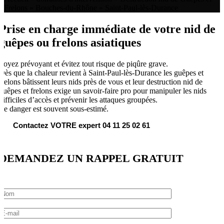
Frelons
»
Bouches-du-Rhône
»
Saint-Paul-lès-Durance
Prise en charge immédiate de votre nid de
guêpes ou frelons asiatiques
Soyez prévoyant et évitez tout risque de piqûre grave.
Dès que la chaleur revient à Saint-Paul-lès-Durance les guêpes et
frelons bâtissent leurs nids près de vous et leur destruction nid de
guêpes et frelons exige un savoir-faire pro pour manipuler les nids
difficiles d’accès et prévenir les attaques groupées.
Le danger est souvent sous-estimé.
Contactez VOTRE expert 04 11 25 02 61
DEMANDEZ UN RAPPEL GRATUIT