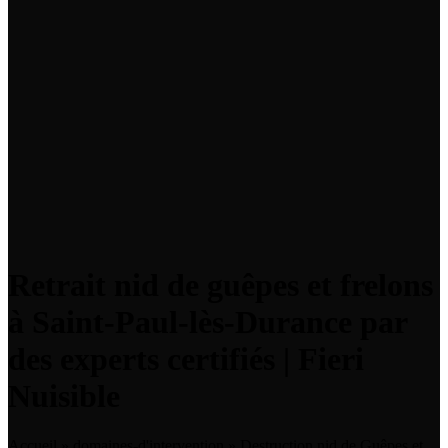
Retrait nid de guêpes et frelons
à Saint-Paul-lès-Durance par
des experts certifiés | Fieri
Nuisible
Accueil
»
domaines-d'intervention
»
Destruction nid de Guêpes et