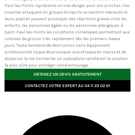
Paul-les-Fonts représente un vrai danger pour vos proches. Ces
insectes attaquent en groupe lorsqu’ils se sentent menacés et
leurs piqûres peuvent provoquer des réactions graves chez les
enfants, les personnes âgées ou les personnes allergiques. À
Saint-Paul-les-Fonts les conditions climatiques permettent aux
colonies de grossir très rapidement dès les premiers beaux
jours. Toute tentative de destruction sans équipement
professionnel risque de provoquer une attaque en masse et de
disperser le nid. Contacter un spécialiste certifié est la solution
la plus sûre pour protéger votre entourage.
OBTENEZ UN DEVIS GRATUITEMENT
CONTACTEZ VOTRE EXPERT AU 04 11 25 02 61