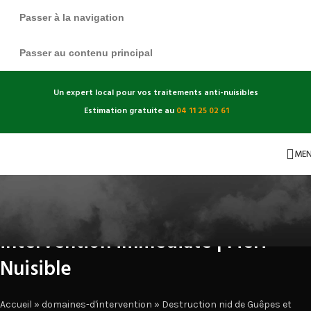
Passer à la navigation
Passer au contenu principal
Un expert local pour vos traitements anti-nuisibles
Estimation gratuite au
04 11 25 02 61
ME
Destruction nid de guêpes et
frelons Saint-Victor-de-Malcap
intervention immédiate | Fieri
Nuisible
Accueil
»
domaines-d'intervention
»
Destruction nid de Guêpes et