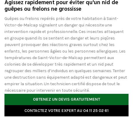
Agissez rapidement pour éviter qu'un nid de
guêpes ou frelons ne grossisse
Guêpes ou frelons repérés près de votre habitation à Saint-
Victor-de-Malcap signalent un danger qui nécessite une
intervention rapide et professionnelle. Ces insectes attaquent
en groupe quand ils se sentent en danger et leurs piqûres
peuvent provoquer des réactions graves surtout chez les
enfants, les personnes âgées ou les personnes allergiques. Les
températures de Saint-Victor-de-Malcap permettent aux
colonies de se développer très rapidement et un nid peut
regrouper des milliers d’individus en quelques semaines. Tenter
une destruction sans équipement adapté est dangereux et peut
empirer la situation. Un technicien certifié dispose de tout le
nécessaire pour intervenir en toute sécurité.
OBTENEZ UN DEVIS GRATUITEMENT
CONTACTEZ VOTRE EXPERT AU 04 11 25 02 61