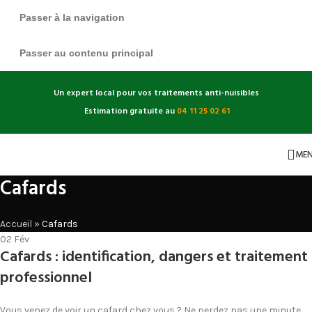
Passer à la navigation
Passer au contenu principal
Un expert local pour vos traitements anti-nuisibles
Estimation gratuite au
04 11 25 02 61
ME
Cafards
Accueil
»
Cafards
02
Fév
Cafards : identification, dangers et traitement
professionnel
Vous venez de voir un cafard chez vous ? Ne perdez pas une minute.