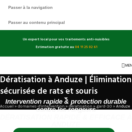
Passer à la navigation
Passer au contenu principal
Un expert local pour vos traitements anti-nuisibles
Estimation gratuite au
04 11 25 02 61
ME
Dératisation à Anduze | Élimination
sécurisée de rats et souris
Intervention rapide & protection durable
Accueil
»
domaines-d'intervention
»
dératisation
»
gard-30
»
Anduze
contre les rongeurs
DÉRATISATION RAPIDE & EFFICACE À
ANDUZE