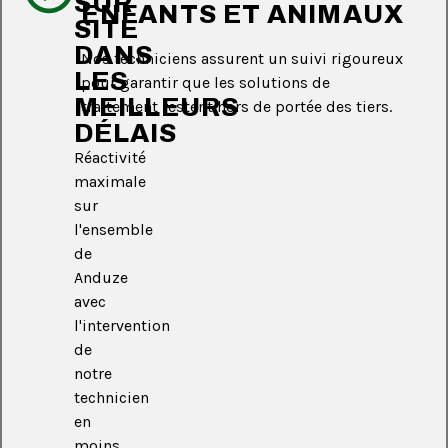
SUR
ENFANTS ET ANIMAUX
SITE
DANS
Nos techniciens assurent un suivi rigoureux
LES
pour garantir que les solutions de
MEILLEURS
traitement restent hors de portée des tiers.
DÉLAIS
Réactivité
maximale
sur
l'ensemble
de
Anduze
avec
l'intervention
de
notre
technicien
en
moins