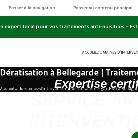
Passer à la navigation
Passer au contenu principal
n expert local pour vos traitements anti-nuisibles
– Es
ACCUEIL
DOMAINES D’INTERVE
Dératisation à Bellegarde | Traitem
Expertise certi
Accueil
»
domaines-d'intervention
»
dératisation
»
gard-30
»
Bellega
SERVICE AN
INTERVENTI