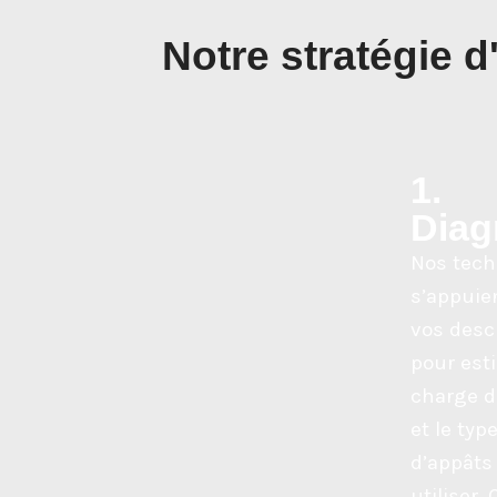
Notre stratégie d
1.
Diag
Nos tech
s’appuie
vos desc
pour est
charge de
et le typ
d’appâts
utiliser. 