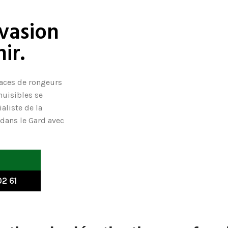
nvasion
ir.
aces de rongeurs
nuisibles se
aliste de la
 dans le Gard avec
2 61