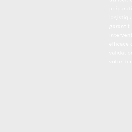
préparat
logistiq
garantit
interven
efficace 
validatio
votre de