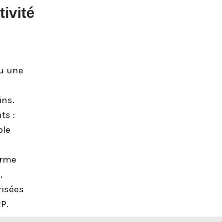
ivité
ou une
ins.
ts :
ble
orme
,
risées
P.