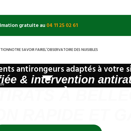
timation gratuite au
04 11 25 02 61
NTION
NOTRE SAVOIR FAIRE
L’OBSERVATOIRE DES NUISIBLES
ents antirongeurs adaptés à votre s
fiée & intervention antira
rde
TIRATS À BELLE
ON RAPIDE ET G