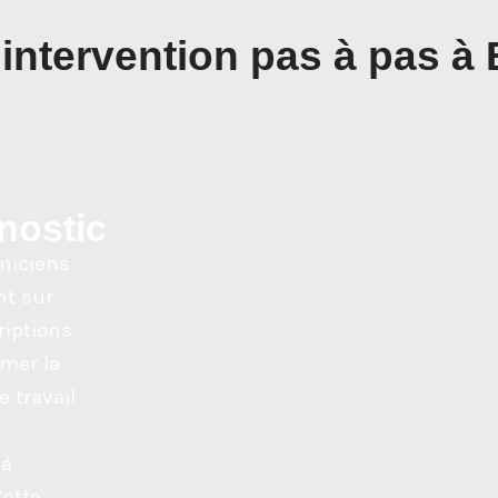
'intervention pas à pas à
nostic
niciens
nt sur
riptions
imer la
 travail
e
 à
Cette