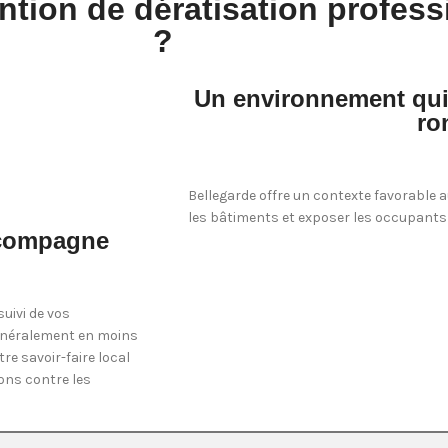
ntion de dératisation profess
?
Un environnement qui f
ro
Bellegarde offre un contexte favorable a
les bâtiments et exposer les occupants 
ccompagne
uivi de vos
généralement en moins
re savoir-faire local
ons contre les