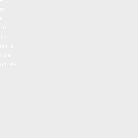
ion
ue
 une
tion
dès la
n de
mande.