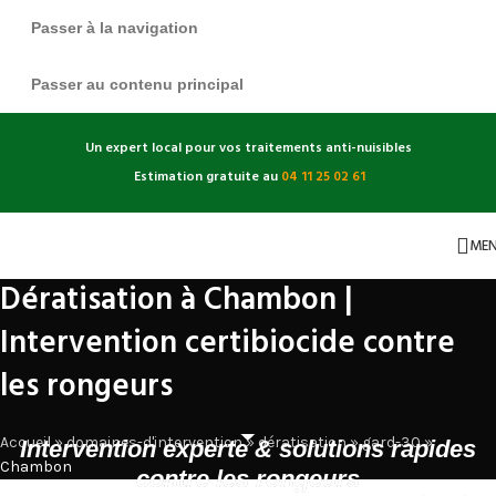
Passer à la navigation
Passer au contenu principal
Un expert local pour vos traitements anti-nuisibles
Estimation gratuite au
04 11 25 02 61
ME
Dératisation à Chambon |
Intervention certibiocide contre
les rongeurs
Accueil
»
domaines-d'intervention
»
dératisation
»
gard-30
»
Intervention experte & solutions rapides
Chambon
contre les rongeurs