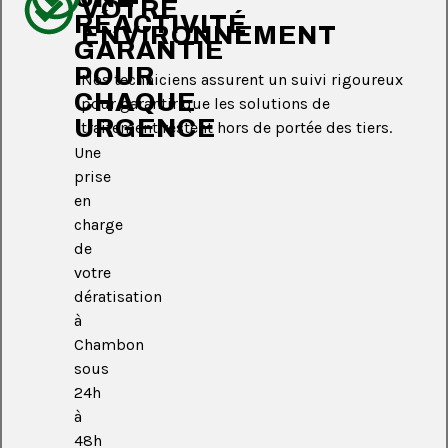
VOTRE
RÉACTIVITÉ
ENVIRONNEMENT
GARANTIE
POUR
Nos techniciens assurent un suivi rigoureux
CHAQUE
pour garantir que les solutions de
URGENCE
traitement restent hors de portée des tiers.
Une
prise
en
charge
de
votre
dératisation
à
Chambon
sous
24h
à
48h