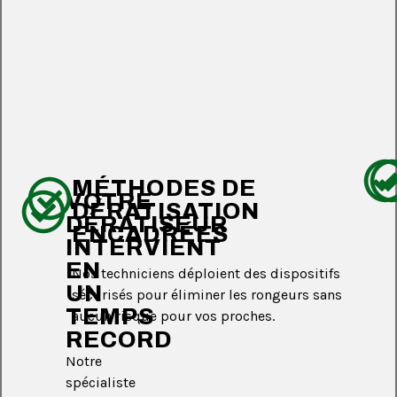
MÉTHODES DE
VOTRE
DÉRATISATION
DÉRATISEUR
ENCADRÉES
INTERVIENT
EN
Nos techniciens déploient des dispositifs
UN
sécurisés pour éliminer les rongeurs sans
TEMPS
aucun risque pour vos proches.
RECORD
Notre
spécialiste