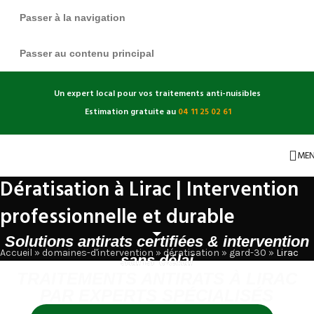
Passer à la navigation
Passer au contenu principal
Un expert local pour vos traitements anti-nuisibles
Estimation gratuite au
04 11 25 02 61
ME
Dératisation à Lirac | Intervention
professionnelle et durable
Solutions antirats certifiées & intervention
Accueil
»
domaines-d'intervention
»
dératisation
»
gard-30
»
Lirac
sans délai
TRAITEMENTS ANTIRATS À LIRAC
PAR EXPERTS SPÉCIALISÉS