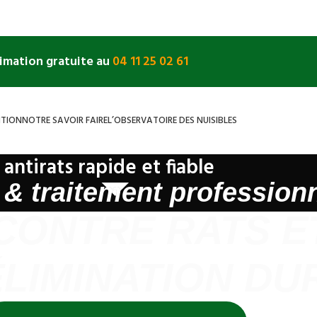
timation gratuite au
04 11 25 02 61
NTION
NOTRE SAVOIR FAIRE
L’OBSERVATOIRE DES NUISIBLES
 antirats rapide et fiable
 & traitement professionn
CONTRE RATS E
 ÉLIMINATION D