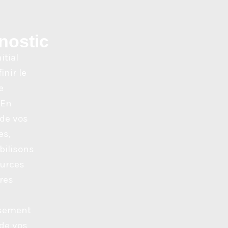
nostic
itial
inir le
e
 En
 de vos
es,
ilisons
ources
res
ssement
de vos