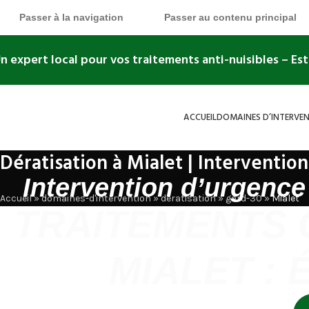
Passer à la navigation
Passer au contenu principal
n expert local pour vos traitements anti-nuisibles
– Es
ACCUEIL
DOMAINES D’INTERVE
Dératisation à Mialet | Intervention
Intervention d’urgence
Accueil
»
domaines-d'intervention
»
dératisation
»
gard-30
»
Mialet
TRAITEMENTS 
MIALET :