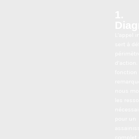
1.
Diag
L’appel in
sert à déf
périmètr
d’action.
fonction
remarqu
nous mob
les ress
nécessai
pour un
assaini
complet 