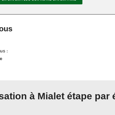
tous
us :
e
sation à Mialet étape par