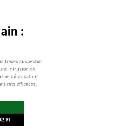
ain :
es traces suspectes
 une intrusion de
rt en dératisation
ntirats efficaces,
2 61