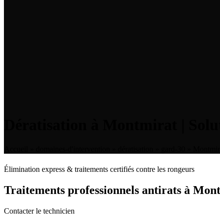
Dératisation à Montmirat | Solu
Accueil
»
domaines-d'intervention
»
dératisation
»
gard-30
»
Montmir
Élimination express & traitements certifiés contre les rongeurs
Traitements professionnels antirats à Mon
Contacter le technicien