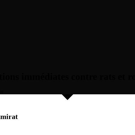
tions immédiates contre rats et r
at
tmirat