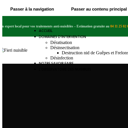
Passer à la navigation
Passer au contenu principal
Un expert local pour vos traitements anti-nuisibles
– Estimation gratuite au
04 11 25 02 
ACCUEIL
DOMAINES D’INTERVENTION
Dératisation
Désinsectisation
Destruction nid de Guêpes et Frelon
Désinfection
NOTRE SAVOIR FAIRE
L’OBSERVATOIRE DES NUISIBLES