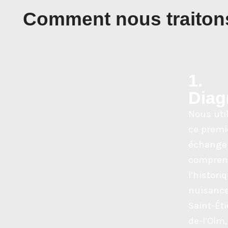
Comment nous traitons
1.
Diag
Nous uti
ce premi
échange
compren
l’histori
nuisance
Saint-Ét
de-l’Olm,