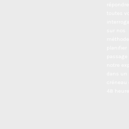
répondre
toutes v
interrog
sur nos
méthode
planifier 
passage
notre ex
dans un
créneau 
48 heure