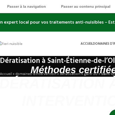
Passer à la navigation
Passer au contenu principal
n expert local pour vos traitements anti-nuisibles
– Es
ACCUEIL
DOMAINES D’
Dératisation à Saint-Étienne-de-l’O
Méthodes certifiée
Accueil
»
domaines-d'intervention
»
dératisation
»
gard-30
»
Saint-Ét
DÉRATISATION À
INTERVENTI