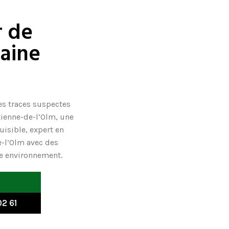
r de
saine
es traces suspectes
tienne-de-l’Olm, une
Nuisible,
expert en
e-l’Olm avec des
re environnement.
2 61