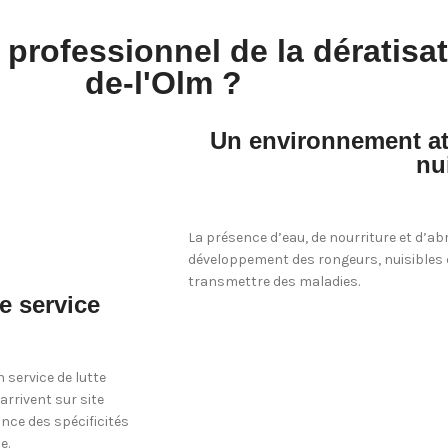
 professionnel de la dératisa
de-l'Olm ?
Un environnement att
nu
La présence d’eau, de nourriture et d’abr
développement des rongeurs, nuisibles
transmettre des maladies.
e service
 service de lutte
 arrivent sur site
ance des spécificités
e.