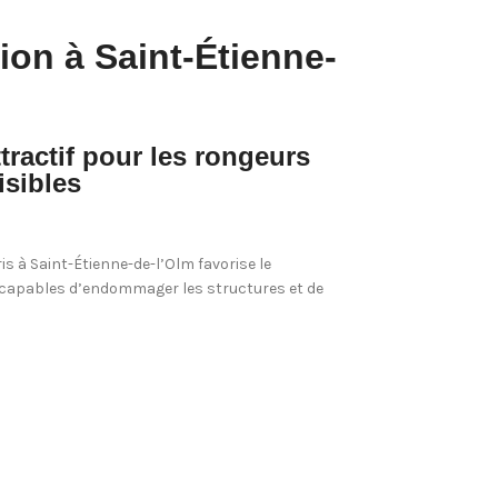
tion à Saint-Étienne-
ractif pour les rongeurs
isibles
is à Saint-Étienne-de-l’Olm favorise le
 capables d’endommager les structures et de