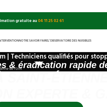
timation gratuite au
04 11 25 02 61
INTERVENTION
NOTRE SAVOIR FAIRE
L’OBSERVATOIRE DES NUISIBLES
lm | Techniciens qualifiés pour stop
s & éradication rapide d
ienne-de-l'Olm
 SAINT-ÉTIENNE
ON EXPERTE & 