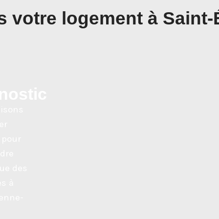
 votre logement à Saint-
nostic
lisons
er
 pour
dre
que des
s à
ienne-