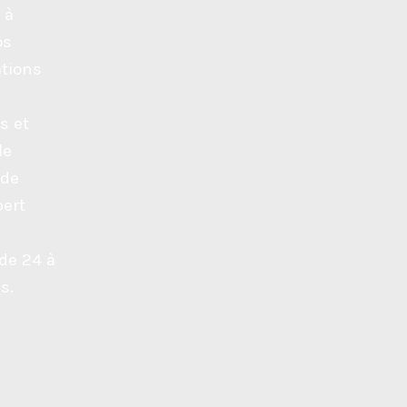
 à
os
ations
s et
le
 de
pert
de 24 à
s.