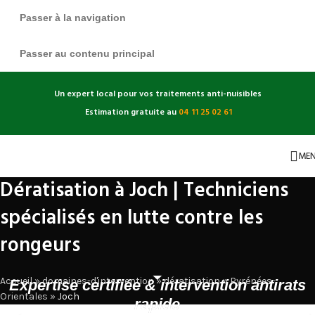
Passer à la navigation
Passer au contenu principal
Un expert local pour vos traitements anti-nuisibles
Estimation gratuite au
04 11 25 02 61
ME
Dératisation à Joch | Techniciens
spécialisés en lutte contre les
rongeurs
Accueil
»
domaines-d'intervention
»
dératisation
»
Pyrénées-
Expertise certifiée & intervention antirats
Orientales
»
Joch
rapide