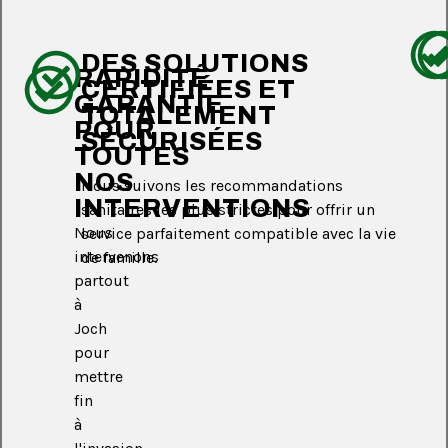
DES SOLUTIONS
RAPIDITÉ
CERTIFIÉES ET
GARANTIE
TOTALEMENT
POUR
SÉCURISÉES
TOUTES
NOS
Nous suivons les recommandations
INTERVENTIONS
sanitaires les plus strictes pour offrir un
Nous
service parfaitement compatible avec la vie
intervenons
de famille.
partout
à
Joch
pour
mettre
fin
à