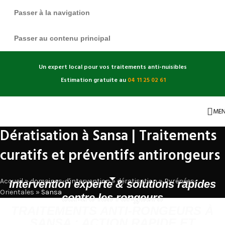
Passer à la navigation
Passer au contenu principal
Un expert local pour vos traitements anti-nuisibles
Estimation gratuite au
04 11 25 02 61
ME
Dératisation à Sansa | Traitements
curatifs et préventifs antirongeurs
Accueil
»
domaines-d'intervention
»
dératisation
»
Pyrénées-
Intervention experte & solutions rapides
Orientales
»
Sansa
contre les rongeurs
TRAITEMENTS ANTI-RONGEURS À
SANSA : ACTION RAPIDE ET