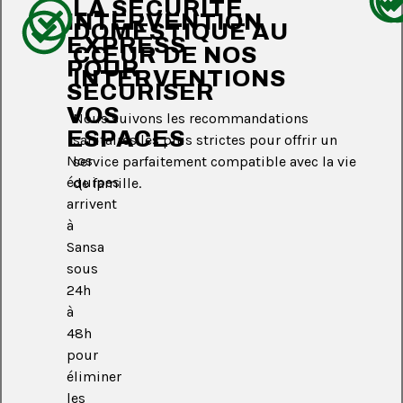
LA SÉCURITÉ
INTERVENTION
DOMESTIQUE AU
EXPRESS
CŒUR DE NOS
POUR
INTERVENTIONS
SÉCURISER
VOS
Nous suivons les recommandations
ESPACES
sanitaires les plus strictes pour offrir un
Nos
service parfaitement compatible avec la vie
équipes
de famille.
arrivent
à
Sansa
sous
24h
à
48h
pour
éliminer
les