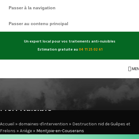
Passer à la navigation
Passer au contenu principal
Un expert local pour vos traitements anti-nuisibles
Estimation gratuite au
04 11 25 02 61
ME
Destruction nid de guêpes et
frelons à Montjoie-en-Couserans |
Fieri Nuisible
Accueil
»
domaines-d'intervention
»
Destruction nid de Guêpes et
Frelons
»
Ariège
»
Montjoie-en-Couserans