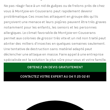
Ne pas réagir face à un nid de guêpes ou de frelons près de chez
vous à Montjoie-en-Couserans peut rapidement devenir
problématique. Ces insectes attaquent en groupe dès qu’ils
perçoivent une menace et leurs piqûres peuvent être très graves
notamment pour les enfants, les seniors et les personnes
allergiques. Le climat favorable de Montjoie-en-Couserans
permet aux colonies de grossir très vite et un nid non traité peut
abriter des milliers d’insectes en quelques semaines seulement.
Une tentative de destruction sans matériel adapté peut
déclencher une attaque en masse. Faire appel à une entreprise
spécialisée est la solution la plus sûre pour vous et votre famille.
OBTENEZ UN DEVIS GRATUITEMENT
CONTACTEZ VOTRE EXPERT AU 04 11 25 02 61