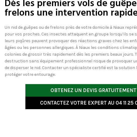
Dès les premiers vols de guêpe
frelons une intervention rapid
Un nid de guêpes ou de frelons près de votre domicile à Niaux repré
pour vos proches. Ces insectes attaquent en groupe lorsqu’ils se
leurs piqûres peuvent provoquer des réactions graves chez les en
âgées ou les personnes allergiques. À Niaux les conditions climat
colonies de grossir très rapidement dès les premiers beaux jours. T
destruction sans équipement professionnel risque de provoquer u
de disperser le nid. Contacter un spécialiste certifié est la solution
protéger votre entourage.
OBTENEZ UN DEVIS GRATUITEMENT
CONTACTEZ VOTRE EXPERT AU 04 11 25 0