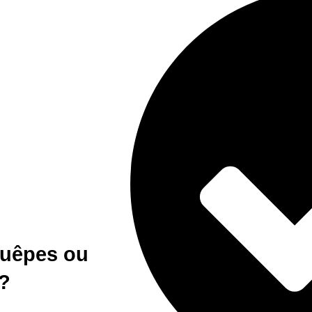
guêpes ou
 ?