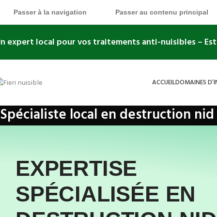
Passer à la navigation
Passer au contenu principal
n expert local pour vos traitements anti-nuisibles
– Es
ACCUEIL
DOMAINES D’
Spécialiste local en destruction nid
Accueil
»
domaines-d'intervention
»
Destruction nid de Guêpes et Fre
EXPERTISE
SPÉCIALISÉE EN