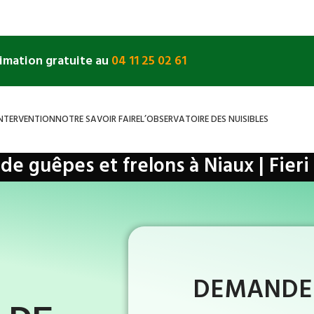
timation gratuite au
04 11 25 02 61
INTERVENTION
NOTRE SAVOIR FAIRE
L’OBSERVATOIRE DES NUISIBLES
 de guêpes et frelons à Niaux | Fieri
lons
»
Ariège
»
Niaux
DEMANDEZ