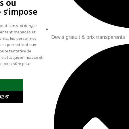
s ou
e s'impose
sente un vrai danger
 sentent menacés et
Devis gratuit & prix transparents
fants, les personnes
iques permettent aux
oute tentative de
ne attaque en masse et
 la plus sûre pour
2 61