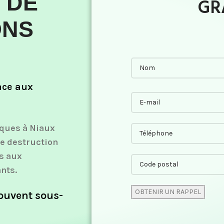
 DE
GR
ONS
ace aux
iques à Niaux
ne destruction
is aux
ants.
souvent sous-