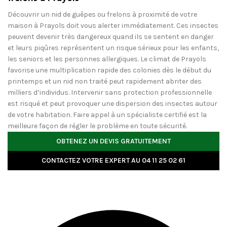
Découvrir un nid de guêpes ou frelons à proximité de votre
maison à Prayols doit vous alerter immédiatement. Ces insectes
peuvent devenir très dangereux quand ils se sentent en danger
et leurs piqûres représentent un risque sérieux pour les enfants,
les seniors et les personnes allergiques. Le climat de Prayols
favorise une multiplication rapide des colonies dès le début du
printemps et un nid non traité peut rapidement abriter des
milliers d’individus. Intervenir sans protection professionnelle
est risqué et peut provoquer une dispersion des insectes autour
de votre habitation. Faire appel à un spécialiste certifié est la
meilleure façon de régler le problème en toute sécurité.
OBTENEZ UN DEVIS GRATUITEMENT
CONTACTEZ VOTRE EXPERT AU 04 11 25 02 61