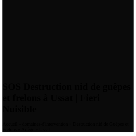
SOS Destruction nid de guêpes
et frelons à Ussat | Fieri
Nuisible
Accueil
»
domaines-d'intervention
»
Destruction nid de Guêpes et
Frelons
»
Ariège
»
Ussat