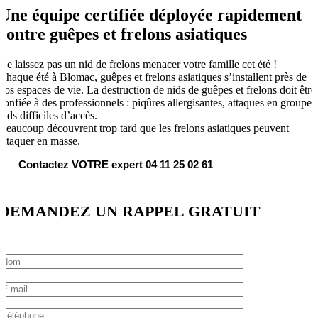
Une équipe certifiée déployée rapidement
contre guêpes et frelons asiatiques
Ne laissez pas un nid de frelons menacer votre famille cet été !
Chaque été à Blomac, guêpes et frelons asiatiques s’installent près de
vos espaces de vie. La destruction de nids de guêpes et frelons doit être
confiée à des professionnels : piqûres allergisantes, attaques en groupe,
nids difficiles d’accès.
Beaucoup découvrent trop tard que les frelons asiatiques peuvent
attaquer en masse.
Contactez VOTRE expert 04 11 25 02 61
DEMANDEZ UN RAPPEL GRATUIT