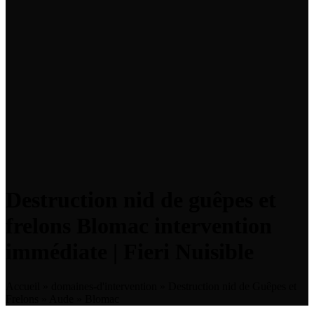
Destruction nid de guêpes et
frelons Blomac intervention
immédiate | Fieri Nuisible
Accueil
»
domaines-d'intervention
»
Destruction nid de Guêpes et
Frelons
»
Aude
»
Blomac