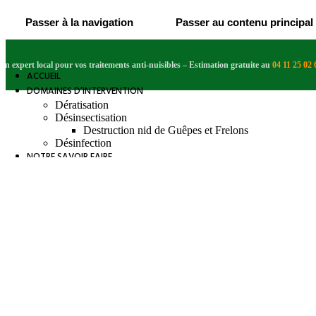
Passer à la navigation
Passer au contenu principal
Un expert local pour vos traitements anti-nuisibles
– Estimation gratuite au
04 11 25 02 
ACCUEIL
DOMAINES D’INTERVENTION
Dératisation
Désinsectisation
Destruction nid de Guêpes et Frelons
Désinfection
NOTRE SAVOIR FAIRE
L’OBSERVATOIRE DES NUISIBLES