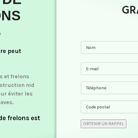
GR
ONS
S
ûre peut
 et frelons
estruction nid
ur éviter les
raves.
de frelons est