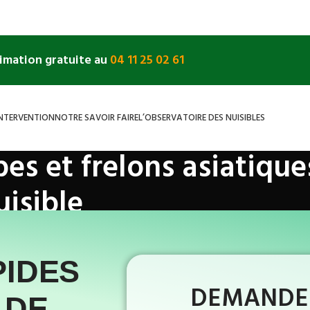
timation gratuite au
04 11 25 02 61
INTERVENTION
NOTRE SAVOIR FAIRE
L’OBSERVATOIRE DES NUISIBLES
s et frelons asiatiques
uisible
lons
»
Gard
»
Saint-Privat-de-Champclos
PIDES
DEMANDEZ
 DE