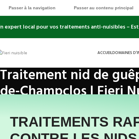
Passer à la navigation
Passer au contenu principal
n expert local pour vos traitements anti-nuisibles
– Es
ACCUEIL
DOMAINES D’
Traitement nid de guêpe
de-Champclos | Fieri N
Accueil
»
domaines-d'intervention
»
Destruction nid de Guêpes et Fre
TRAITEMENTS RA
CONTRE LES NIDS