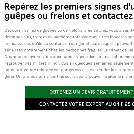
Repérez les premiers signes d'
guêpes ou frelons et contactez
Découvrir un nid de guêpes ou de frelons près de chez vous à Sai
demande d’agir vite et de manière professionnelle. Ces insectes s
en masse dès qu’ils se sentent en danger et leurs piqûres peuvent
sérieuses notamment chez les personnes fragiles. Le climat de Sai
Champclos favorise une croissance rapide des colonies et un nid n
regrouper des milliers d’individus en quelques semaines seulement. 
sans protection adaptée est dangereux et peut rendre la situation e
gérer. Un professionnel certifié est le seul à pouvoir traiter le nid en
OBTENEZ UN DEVIS GRATUITEMENT
CONTACTEZ VOTRE EXPERT AU 04 11 25 0