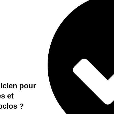
nicien pour
s et
pclos ?