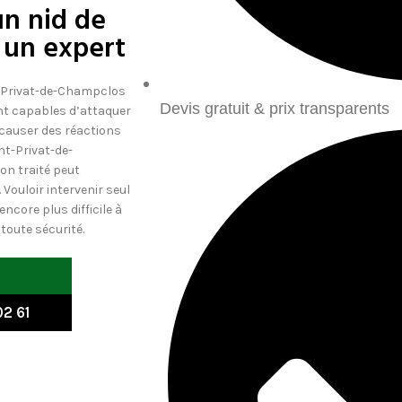
un nid de
 un expert
nt-Privat-de-Champclos
Devis gratuit & prix transparents
ont capables d’attaquer
 causer des réactions
nt-Privat-de-
on traité peut
Vouloir intervenir seul
ncore plus difficile à
 toute sécurité.
2 61