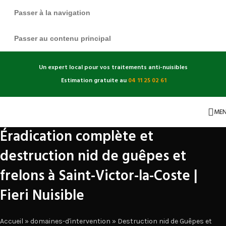
Passer à la navigation
Passer au contenu principal
Un expert local pour vos traitements anti-nuisibles
Estimation gratuite au
04 11 25 02 61
ME
Éradication complète et
destruction nid de guêpes et
frelons à Saint-Victor-la-Coste |
Fieri Nuisible
Accueil
»
domaines-d'intervention
»
Destruction nid de Guêpes et