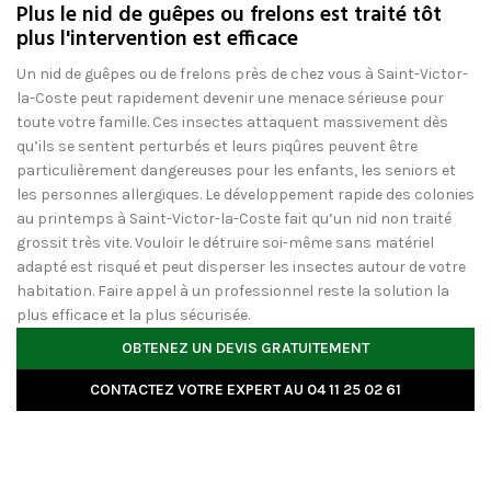
Plus le nid de guêpes ou frelons est traité tôt
plus l'intervention est efficace
Un nid de guêpes ou de frelons près de chez vous à Saint-Victor-
la-Coste peut rapidement devenir une menace sérieuse pour
toute votre famille. Ces insectes attaquent massivement dès
qu’ils se sentent perturbés et leurs piqûres peuvent être
particulièrement dangereuses pour les enfants, les seniors et
les personnes allergiques. Le développement rapide des colonies
au printemps à Saint-Victor-la-Coste fait qu’un nid non traité
grossit très vite. Vouloir le détruire soi-même sans matériel
adapté est risqué et peut disperser les insectes autour de votre
habitation. Faire appel à un professionnel reste la solution la
plus efficace et la plus sécurisée.
OBTENEZ UN DEVIS GRATUITEMENT
CONTACTEZ VOTRE EXPERT AU 04 11 25 02 61