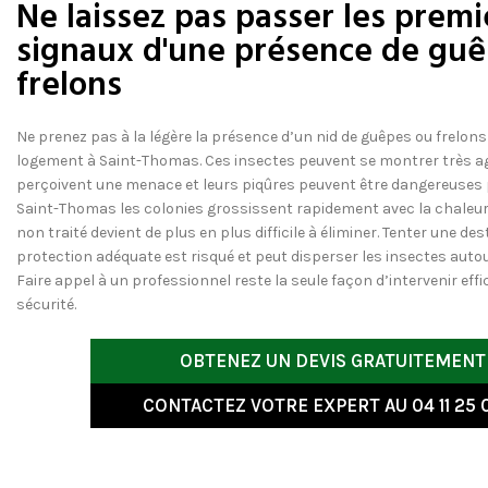
Ne laissez pas passer les premi
signaux d'une présence de gu
frelons
Ne prenez pas à la légère la présence d’un nid de guêpes ou frelons
logement à Saint-Thomas. Ces insectes peuvent se montrer très agr
perçoivent une menace et leurs piqûres peuvent être dangereuses po
Saint-Thomas les colonies grossissent rapidement avec la chaleur 
non traité devient de plus en plus difficile à éliminer. Tenter une d
protection adéquate est risqué et peut disperser les insectes autou
Faire appel à un professionnel reste la seule façon d’intervenir ef
sécurité.
OBTENEZ UN DEVIS GRATUITEMENT
CONTACTEZ VOTRE EXPERT AU 04 11 25 0