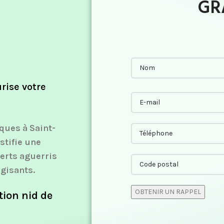
GR
rise votre
iques à Saint-
stifie une
perts aguerris
rgisants.
tion nid de