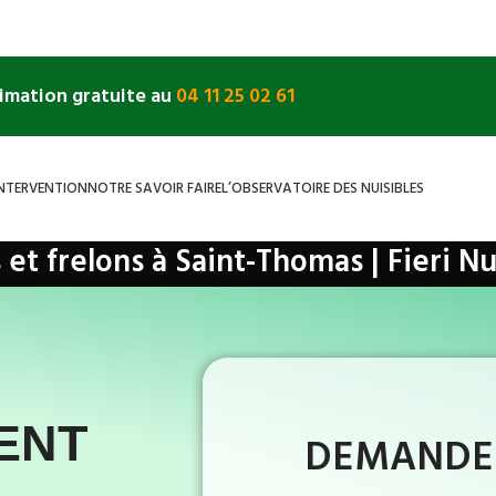
timation gratuite au
04 11 25 02 61
INTERVENTION
NOTRE SAVOIR FAIRE
L’OBSERVATOIRE DES NUISIBLES
t frelons à Saint-Thomas | Fieri Nu
lons
»
Haute-Garonne
»
Saint-Thomas
ENT
DEMANDEZ