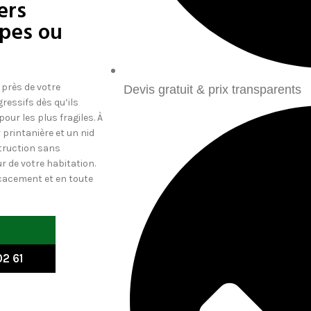
ers
êpes ou
 près de votre
Devis gratuit & prix transparents
essifs dès qu’ils
ur les plus fragiles. À
printanière et un nid
estruction sans
r de votre habitation.
ficacement et en toute
2 61