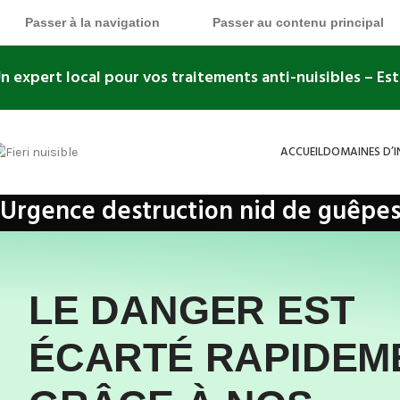
Passer à la navigation
Passer au contenu principal
n expert local pour vos traitements anti-nuisibles
– Es
ACCUEIL
DOMAINES D’
Urgence destruction nid de guêpes e
Accueil
»
domaines-d'intervention
»
Destruction nid de Guêpes et Fre
LE DANGER EST
ÉCARTÉ RAPIDEM