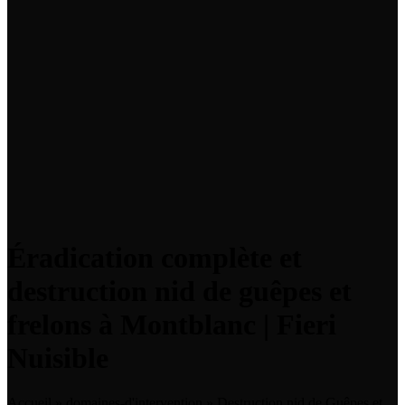
Éradication complète et
destruction nid de guêpes et
frelons à Montblanc | Fieri
Nuisible
Accueil
»
domaines-d'intervention
»
Destruction nid de Guêpes et