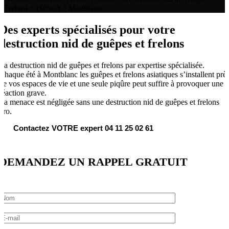
Frelons
»
Hérault
»
Montblanc
Des experts spécialisés pour votre
destruction nid de guêpes et frelons
La destruction nid de guêpes et frelons par expertise spécialisée.
Chaque été à Montblanc les guêpes et frelons asiatiques s’installent prè
de vos espaces de vie et une seule piqûre peut suffire à provoquer une
réaction grave.
La menace est négligée sans une destruction nid de guêpes et frelons
pro.
Contactez VOTRE expert 04 11 25 02 61
DEMANDEZ UN RAPPEL GRATUIT