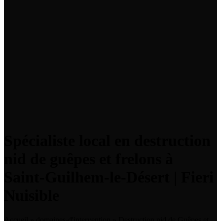
Spécialiste local en destruction
nid de guêpes et frelons à
Saint-Guilhem-le-Désert | Fieri
Nuisible
Accueil
»
domaines-d'intervention
»
Destruction nid de Guêpes et