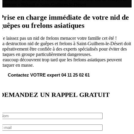
Frelons
»
Hérault
»
Saint-Guilhem-le-Désert
Prise en charge immédiate de votre nid de
guêpes ou frelons asiatiques
Ne laissez pas un nid de frelons menacer votre famille cet été !
La destruction nid de guêpes et frelons à Saint-Guilhem-le-Désert doit
impérativement être confiée à des experts spécialisés pour éviter des
attaques en groupe particulièrement dangereuses.
Beaucoup découvrent trop tard que les frelons asiatiques peuvent
attaquer en masse.
Contactez VOTRE expert 04 11 25 02 61
DEMANDEZ UN RAPPEL GRATUIT