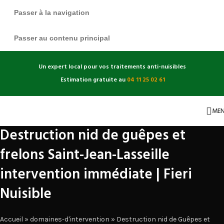
Passer à la navigation
Passer au contenu principal
Un expert local pour vos traitements anti-nuisibles
Estimation gratuite au
04 11 25 02 61
ME
Destruction nid de guêpes et
frelons Saint-Jean-Lasseille
intervention immédiate | Fieri
Nuisible
Accueil
»
domaines-d'intervention
»
Destruction nid de Guêpes et