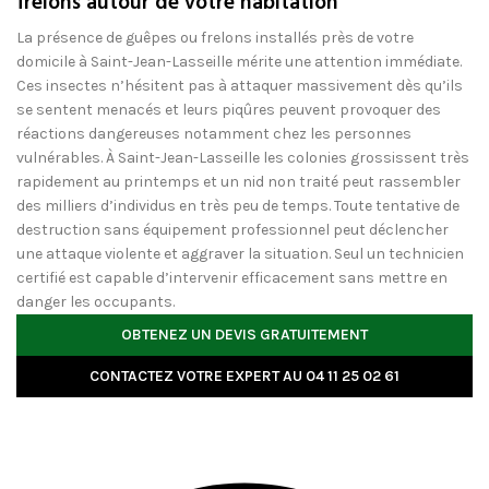
frelons autour de votre habitation
La présence de guêpes ou frelons installés près de votre
domicile à Saint-Jean-Lasseille mérite une attention immédiate.
Ces insectes n’hésitent pas à attaquer massivement dès qu’ils
se sentent menacés et leurs piqûres peuvent provoquer des
réactions dangereuses notamment chez les personnes
vulnérables. À Saint-Jean-Lasseille les colonies grossissent très
rapidement au printemps et un nid non traité peut rassembler
des milliers d’individus en très peu de temps. Toute tentative de
destruction sans équipement professionnel peut déclencher
une attaque violente et aggraver la situation. Seul un technicien
certifié est capable d’intervenir efficacement sans mettre en
danger les occupants.
OBTENEZ UN DEVIS GRATUITEMENT
CONTACTEZ VOTRE EXPERT AU 04 11 25 02 61