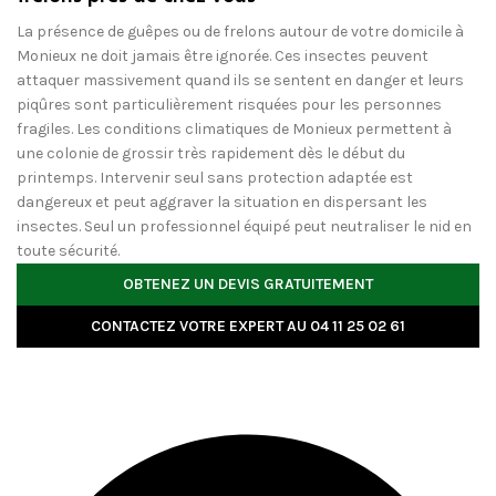
La présence de guêpes ou de frelons autour de votre domicile à
Monieux ne doit jamais être ignorée. Ces insectes peuvent
attaquer massivement quand ils se sentent en danger et leurs
piqûres sont particulièrement risquées pour les personnes
fragiles. Les conditions climatiques de Monieux permettent à
une colonie de grossir très rapidement dès le début du
printemps. Intervenir seul sans protection adaptée est
dangereux et peut aggraver la situation en dispersant les
insectes. Seul un professionnel équipé peut neutraliser le nid en
toute sécurité.
OBTENEZ UN DEVIS GRATUITEMENT
CONTACTEZ VOTRE EXPERT AU 04 11 25 02 61