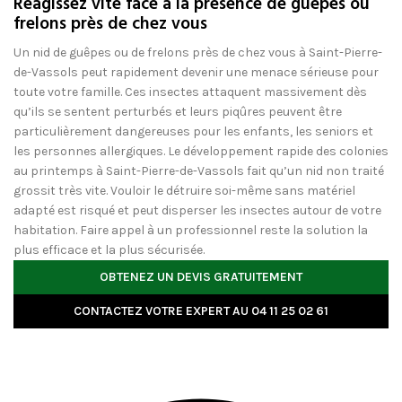
Réagissez vite face à la présence de guêpes ou
frelons près de chez vous
Un nid de guêpes ou de frelons près de chez vous à Saint-Pierre-
de-Vassols peut rapidement devenir une menace sérieuse pour
toute votre famille. Ces insectes attaquent massivement dès
qu’ils se sentent perturbés et leurs piqûres peuvent être
particulièrement dangereuses pour les enfants, les seniors et
les personnes allergiques. Le développement rapide des colonies
au printemps à Saint-Pierre-de-Vassols fait qu’un nid non traité
grossit très vite. Vouloir le détruire soi-même sans matériel
adapté est risqué et peut disperser les insectes autour de votre
habitation. Faire appel à un professionnel reste la solution la
plus efficace et la plus sécurisée.
OBTENEZ UN DEVIS GRATUITEMENT
CONTACTEZ VOTRE EXPERT AU 04 11 25 02 61