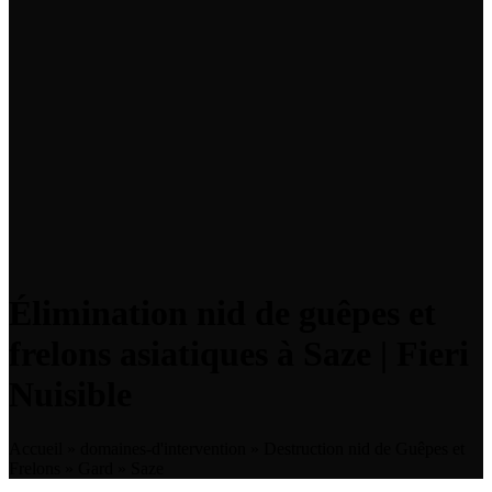
Élimination nid de guêpes et
frelons asiatiques à Saze | Fieri
Nuisible
Accueil
»
domaines-d'intervention
»
Destruction nid de Guêpes et
Frelons
»
Gard
»
Saze